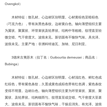
Ovengkol）
木材特征：散孔材。心边材区别明显。心材黄棕色至暗棕色
（巧克力色），带有灰黑色条纹。边材黄白色。轴向薄壁组织主要
为翼状、聚翼状、环管束状及轮界状。结构中等粗糙。纹理直至轻
微交错。气干密度大。波痕未见。新切面有不愉快气味。具光泽。
波痕未见。主要产地：非洲科特迪瓦、加纳、尼日利亚。
3德米古夷苏木（拉丁名：Guibourtia demeusei；商品名：
Bubinga）
木材特征：散孔材。心边材区别明显。心材浅红色、鲜红色或
红棕色，带有紫色条纹，久置成黄色或棕色带有红色调，紫色条纹
变得不明显。边材白色。轴向薄壁组织主要为环管束状、翼状、聚
翼状、及轮界状。结构细而匀。纹理直至或交错。气干密度大至甚
大。波痕未见。新切面有不愉快气味，干燥后消失。有光泽。波痕