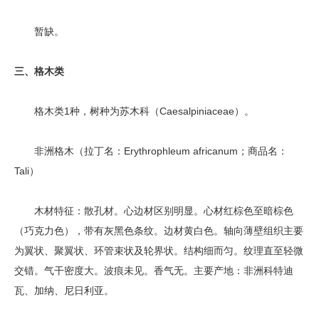
暂缺。
三、格木类
格木类1种，树种为苏木科（Caesalpiniaceae）。
非洲格木（拉丁名：Erythrophleum africanum；商品名：
Tali）
木材特征：散孔材。心边材区别明显。心材红棕色至暗棕色
（巧克力色），带有灰黑色条纹。边材黄白色。轴向薄壁组织主要
为翼状、聚翼状、环管束状及轮界状。结构细而匀。纹理直至轻微
交错。气干密度大。波痕未见。香气无。主要产地：非洲科特迪
瓦、加纳、尼日利亚。