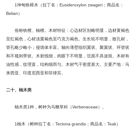
1坤甸铁樟木（拉丁名：Eusideroxylon zwageri；商品名：
Belian）
俗称铁檀、柚檀。木材特征：心边材区别略明显，边材黄褐色
至红褐色，心材淡栗褐色至巧克力褐色。生长轮不明显，散孔材，
管孔略少略小；侵填体丰富。轴向薄壁组织翼状、聚翼状、环管状
和不规则带状。木射线细，肉眼下不明显，弦面不具波痕。木材有
油性感，纹理直，结构细而匀。木材气干密度甚大。主要产地：马
来西亚、印度尼西亚和菲律宾。
二十、柚木类
柚木类1种，树种为马鞭草科（Verbenaceae）。
1柚木（树种拉丁名：Tectona grandis；商品名：Teak）