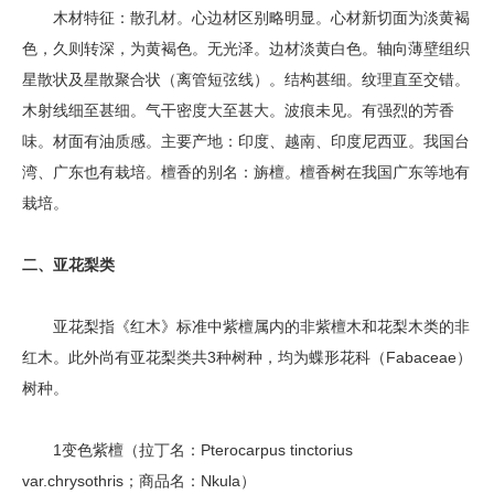
木材特征：散孔材。心边材区别略明显。心材新切面为淡黄褐
色，久则转深，为黄褐色。无光泽。边材淡黄白色。轴向薄壁组织
星散状及星散聚合状（离管短弦线）。结构甚细。纹理直至交错。
木射线细至甚细。气干密度大至甚大。波痕未见。有强烈的芳香
味。材面有油质感。主要产地：印度、越南、印度尼西亚。我国台
湾、广东也有栽培。檀香的别名：旃檀。檀香树在我国广东等地有
栽培。
二、亚花梨类
亚花梨指《红木》标准中紫檀属内的非紫檀木和花梨木类的非
红木。此外尚有亚花梨类共3种树种，均为蝶形花科（Fabaceae）
树种。
1变色紫檀（拉丁名：Pterocarpus tinctorius
var.chrysothris；商品名：Nkula）