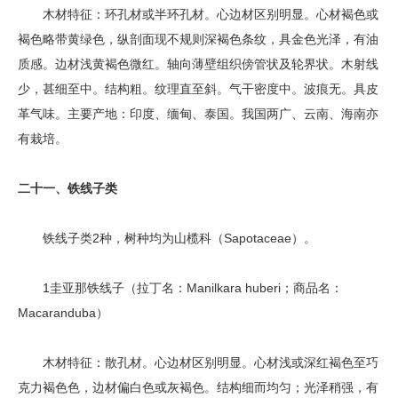
木材特征：环孔材或半环孔材。心边材区别明显。心材褐色或
褐色略带黄绿色，纵剖面现不规则深褐色条纹，具金色光泽，有油
质感。边材浅黄褐色微红。轴向薄壁组织傍管状及轮界状。木射线
少，甚细至中。结构粗。纹理直至斜。气干密度中。波痕无。具皮
革气味。主要产地：印度、缅甸、泰国。我国两广、云南、海南亦
有栽培。
二十一、铁线子类
铁线子类2种，树种均为山榄科（Sapotaceae）。
1圭亚那铁线子（拉丁名：Manilkara huberi；商品名：
Macaranduba）
木材特征：散孔材。心边材区别明显。心材浅或深红褐色至巧
克力褐色色，边材偏白色或灰褐色。结构细而均匀；光泽稍强，有