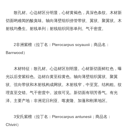
散孔材。心边材区分明显，心材黄褐色，具深色条纹。木材新
切面哟难闻的酸臭味。轴向薄壁组织傍管带状、翼状、聚翼状。木
射线均叠生。射线单列；射线组织同形单列。气干密度。
2非洲紫檀（拉丁名：Pterocarpus soyauxii；商品名：
Barrwood）
木材特征：散孔材。心边材区别明显。心材新切面鲜红色，曝
光以后变紫棕色。边材白黄至棕黄色。轴向薄壁组织翼状、聚翼
状、弦向带状和木射线构成网状。木射线窄，中至宽。结构粗。纹
理直至交错。气干密度中。波痕可见。新切面有弱芳香气。有光
泽。主要产地：非洲尼日利亚、喀麦隆、加蓬和刚果地区。
3安氏紫檀（拉丁名：Pterocarpus antunesii；商品名：
Chiviri）