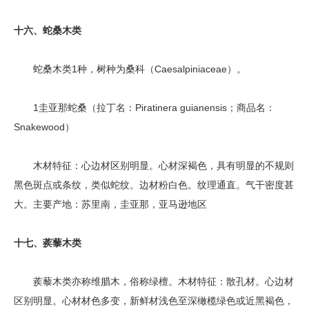
十六、蛇桑木类
蛇桑木类1种，树种为桑科（Caesalpiniaceae）。
1圭亚那蛇桑（拉丁名：Piratinera guianensis；商品名：
Snakewood）
木材特征：心边材区别明显。心材深褐色，具有明显的不规则
黑色斑点或条纹，类似蛇纹。边材粉白色。纹理通直。气干密度甚
大。主要产地：苏里南，圭亚那，亚马逊地区
十七、蒺藜木类
蒺藜木类亦称维腊木，俗称绿檀。木材特征：散孔材。心边材
区别明显。心材材色多变，新鲜材浅色至深橄榄绿色或近黑褐色，