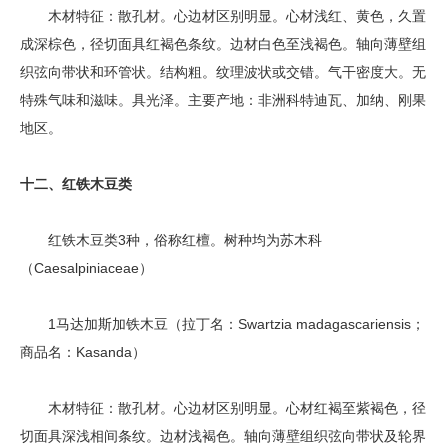
木材特征：散孔材。心边材区别明显。心材浅红、黄色，久置
成深棕色，径切面具红褐色条纹。边材白色至浅褐色。轴向薄壁组
织弦向带状和环管状。结构粗。纹理波状或交错。气干密度大。无
特殊气味和滋味。具光泽。主要产地：非洲科特迪瓦、加纳、刚果
地区。
十二、红铁木豆类
红铁木豆类3种，俗称红檀。树种均为苏木科
（Caesalpiniaceae）
1马达加斯加铁木豆（拉丁名：Swartzia madagascariensis；
商品名：Kasanda）
木材特征：散孔材。心边材区别明显。心材红褐至紫褐色，径
切面具深浅相间条纹。边材浅褐色。轴向薄壁组织弦向带状及轮界