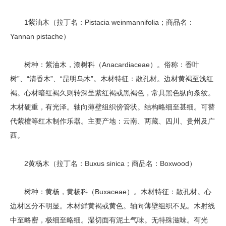
1紫油木（拉丁名：Pistacia weinmannifolia；商品名：
Yannan pistache）
树种：紫油木，漆树科（Anacardiaceae）。俗称：香叶
树”、“清香木”、“昆明乌木”。木材特征：散孔材。边材黄褐至浅红
褐。心材暗红褐久则转深呈紫红褐或黑褐色，常具黑色纵向条纹。
木材硬重，有光泽。轴向薄壁组织傍管状。结构略细至甚细。可替
代紫檀等红木制作乐器。主要产地：云南、两藏、四川、贵州及广
西。
2黄杨木（拉丁名：Buxus sinica；商品名：Boxwood）
树种：黄杨，黄杨科（Buxaceae）。木材特征：散孔材。心
边材区分不明显。木材鲜黄褐或黄色。轴向薄壁组织不见。木射线
中至略密，极细至略细。湿切面有泥土气味。无特殊滋味。有光