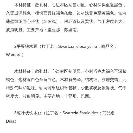
木材特征：散孔材。心边材区别甚明显。心材深褐至近黑色，
久置成深棕色，径切面具红褐色条纹。边材浅黄色至黄褐色。轴向
薄壁组织同心带状（细弦线）、稀环管状及翼状。气干密度甚大。
波痕明显。主要产地：圭亚那、苏里南。
2平萼铁木豆（拉丁名：Swartzia leiocalycina；商品名：
Wamara）
木材特征：散孔材。心边材区别明显。心材巧克力褐色至深紫
褐色。边材近白色至黄白色。木材有光泽。结构细。纹理交错。无
特殊气味和滋味。轴向薄壁组织环管状，少数翼状及聚翼状。气干
密度大。波痕明显。主要产地：圭亚那、巴西。
3葱叶状铁木豆（拉丁名：Swartzia fistuloides；商品名：
Dina）