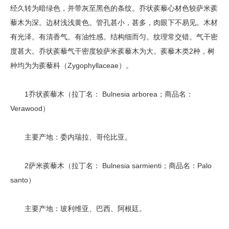
经久转为暗绿色，并带灰至黑色的条纹。乔状蒺藜心材色较萨米蒺
藜木为深。边材浅浅黄色。管孔甚小，甚多，肉眼下不易见。木材
有光泽。有清香气。有油性感。结构细而匀。纹理常交错。气干密
度甚大。乔状蒺藜气干密度较萨米蒺藜木为大。蒺藜木类2种，树
种均为为蒺藜科（Zygophyllaceae）。
1乔状蒺藜木（拉丁名： Bulnesia arborea；商品名：
Verawood）
主要产地：委内瑞拉、哥伦比亚。
2萨米蒺藜木（拉丁名： Bulnesia sarmienti；商品名：Palo
santo）
主要产地：玻利维亚、巴西、阿根廷。