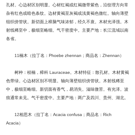
孔材。心边材区别明显。心材红褐或红褐微带紫色，沿纹理方向常
杂有红色或暗色条纹。边材黄褐至灰褐或浅黄褐色微红。轴向薄壁
组织傍管状。新切面上樟脑气味浓郁，经久不衰。木材光泽强。木
射线稀至中，极细至略细。气干密度中。主要产地：长江流域以南
各省。
11楠木（拉丁名：Phoebe zhennan；商品名：Zhennan）
树种：桢楠，樟科 Lauraceae。木材特征：散孔材。木材黄褐
色带绿。心边材区别不明显。轴向薄壁组织傍管状。木射线稀至
中，极细至略细。新切面有香气，易消失。滋味微苦。有光泽。波
痕通常未见。气干密度中。主要产地：两广及四川、贵州、湖北。
12相思木（拉丁名：Acacia confusa；商品名：Rich
Acacia）