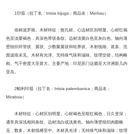
1印茄（拉丁名：Intsia bijuga；商品名：Merbau）
俗称波罗格。木材特征：散孔材。心边材区别明显。心材红褐
色至淡栗褐色，具深色带状条纹。边材淡黄白色至灰白色。轴向薄
壁组织环管状、翼状、少数聚翼状和轮界状。木射线细、甚多。弦
面波痕未见。木材有光泽。无特殊气味和滋味。纹理交错，结构略
粗。气干密度大至甚大。主要产地：印尼苏门达腊至大洋洲新几内
亚岛。
2帕利印茄（拉丁名：Intsia palembanica；商品名：
Mirabow）
木材特征：心材区别明显。心材褐色至暗红褐色，日久变深；
通常具深浅相间条纹。边材浅白或浅黄色。轴向薄壁组织肉眼略
见，数多。木射线稀至中。木材具光泽；无特殊气味和滋味；纹理