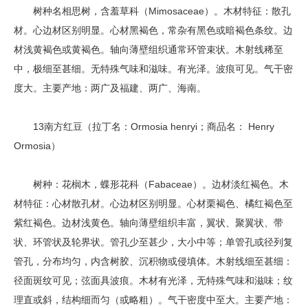
树种名相思树，含羞草科（Mimosaceae）。木材特征：散孔
材。心边材区别明显。心材黑褐色，常杂有黑色或暗褐色条纹。边
材浅黄褐色或黄褐色。轴向薄壁组织通常环管束状。木射线稀至
中，极细至甚细。无特殊气味和滋味。有光泽。波痕可见。气干密
度大。主要产地：两广及福建、两广、海南。
13南方红豆（拉丁名：Ormosia henryi；商品名： Henry
Ormosia）
树种：花榈木，蝶形花科（Fabaceae）。边材淡红褐色。木
材特征：心材散孔材。心边材区别明显。心材栗褐色、橘红褐色至
紫红褐色。边材浅黄色。轴向薄壁组织丰富，翼状、聚翼状、带
状、环管状及轮界状。管孔少至甚少，大小中等；单管孔或径列复
管孔，分布均匀，内含树胶、沉积物或侵填体。木射线细至甚细：
径面斑纹可见；弦面具波痕。木材有光泽，无特殊气味和滋味；纹
理直或斜，结构细而匀（或略粗）。气干密度中至大。主要产地：