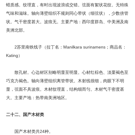
蜡质感。纹理直，有时出现波浪或交错。弦面有絮状花纹。无特殊
气味和滋味。轴向薄壁组织不规则同心带状（细弦状），少数傍管
状。气干密度甚大。波痕无。主要产地：西印度群岛、中美洲及南
美洲北部。
2苏里南铁线子（拉丁名：Manilkara surinamens；商品名：
Kating）
散孔材。心边材区别略明显至明显。心材红棕色、淡栗褐色至
巧克力褐色。轴向薄壁组织离管带状。木射线很细，肉眼下不明
显，弦面不具波痕。木材纹理直，结构细而匀。木材气干密度甚
大。主要产地：热带南美洲地区。
二十二、国产木材类
国产木材类共24种。