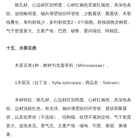
散孔材。心边材区别明显，心材红褐色至紫红褐色，具深色条
纹。波痕略明显。轴向薄壁组织环管状，少数翼状、聚翼状。木射
线叠生。单列射线少，多列射线宽2～3个细胞。射线细胞含树胶。
气干密度甚大。主要产地：巴西、秘鲁、委内瑞拉、阿根廷。
十五、木荚豆类
木荚豆类1种，树种为含羞草科（Mimosaceae）。
1木荚豆（拉丁名：Xylia xylocarpa；商品名：Sokram）
木材特征：散孔材。心边材区别明显。心材红褐色，具深色条
纹。边材浅粉红色，有光泽。轴向薄壁组织环管状、翼状和聚翼
状，以及轮界状（不连续）。结构细。纹理不规则交错。气干密度
甚大。波痕未见。香气无。主要产地：缅甸、印度、泰国、柬埔
寨。