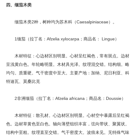
四、缅茄木类
缅茄木类2种，树种均为苏木科（Caesalpiniaceae）。
1缅茄（拉丁名：Afzelia xylocarpa；商品名： Lingue）
木材特征：心边材区别明显。心材呈红褐色，常有斑点。边材
呈浅黄白色。年轮略明显。木材具光泽。纹理混交错。结构细。略
均匀。质重硬。气干密度中至大。主要产地：加纳、尼日利亚、科
特迪瓦、莫桑比克
2非洲缅茄（拉丁名：Afzelia africana；商品名：Doussie）
木材特征：散孔材。心边材区别明显。心材空中暴露后呈红褐
色。边材草黄色至白色。轴向薄壁组织丰富，弦向带状、聚翼状。
结构中至粗。纹理直至交错。气干密度大。波痕未见。无特殊气味