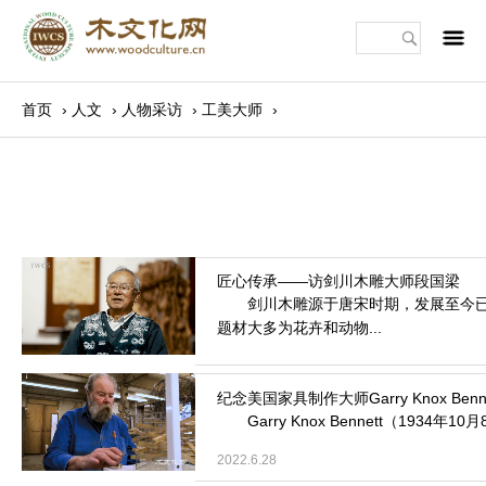
m
首页
›
人文
›
人物采访
›
工美大师
›
剑川木雕源于唐宋时期，发展至今已有
题材大多为花卉和动物...
2022.8.23
Garry Knox Bennett（1934年
2022.6.28