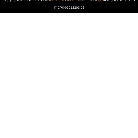
Copyright © 2007-2026
International Wood Culture Society
All Rights Reserved.
京ICP备05012203-22