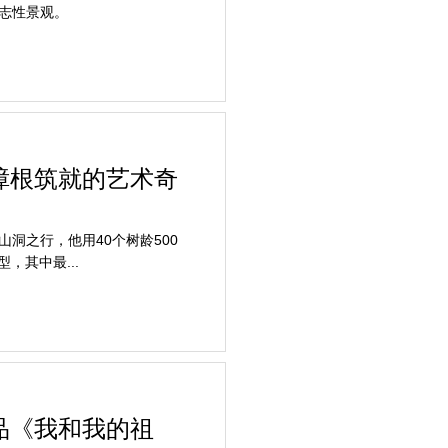
志性景观。
樟根筑就的艺术奇
之行，他用40个树龄500
，其中最...
品《我和我的祖