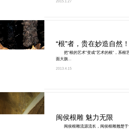
2015.1.27
“根”者，贵在妙造自然
把“根的艺术”变成“艺术的根”，系根
面大旗...
2013.4.15
闽侯根雕 魅力无限
闽侯根雕流源流长，闽侯根雕翘楚于