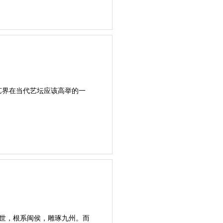
！
艺界在当代艺坛应该高举的一
世，根系闽侯，雕琢九州。而