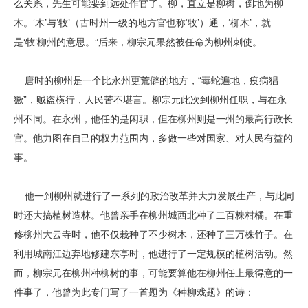
么关系，先生可能要到远处作官了。柳，直立是柳树，倒地为柳
木。‘木’与‘牧’（古时州一级的地方官也称‘牧’）通，‘柳木’，就
是‘牧’柳州的意思。”后来，柳宗元果然被任命为柳州刺使。
唐时的柳州是一个比永州更荒僻的地方，“毒蛇遍地，疫病猖
獗”，贼盗横行，人民苦不堪言。柳宗元此次到柳州任职，与在永
州不同。在永州，他任的是闲职，但在柳州则是一州的最高行政长
官。他力图在自己的权力范围内，多做一些对国家、对人民有益的
事。
他一到柳州就进行了一系列的政治改革并大力发展生产，与此同
时还大搞植树造林。他曾亲手在柳州城西北种了二百株柑橘。在重
修柳州大云寺时，他不仅栽种了不少树木，还种了三万株竹子。在
利用城南江边弃地修建东亭时，他进行了一定规模的植树活动。然
而，柳宗元在柳州种柳树的事，可能要算他在柳州任上最得意的一
件事了，他曾为此专门写了一首题为《种柳戏题》的诗：