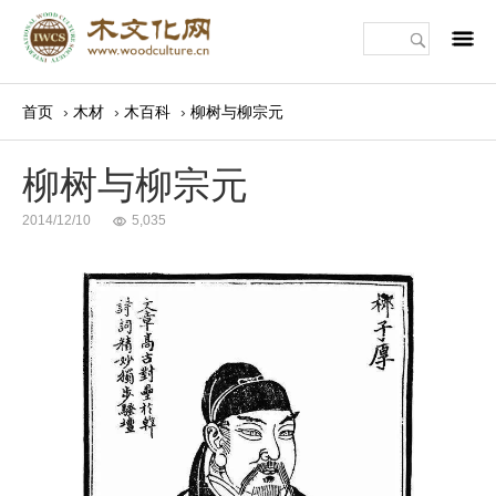
m
首页
›
木材
›
木百科
›
柳树与柳宗元
柳树与柳宗元
2014/12/10
5,035