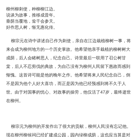
柳州柳刺使，种柳柳江边。
说谈为故事，推移成昔年。
垂荫当覆地，耸干会参天。
好作思人树，惭无惠化传。
柳宗元在诗中讲述自己作为刺使，亲自在江边栽植柳树一事，将
来会成为柳州地方的一个历史掌故。他希望他亲手栽植的柳树树大
成荫，后人会睹树思人，纪念自己。诗里最后一联用了召公树甘
棠，后人不忍剪伐的典故，为自己没有为柳州人民留下惠政而感到
惭愧。这首诗可能是他的晚年之作。他希望将来人民纪念自己，倒
不是因为他个人好大喜功，而正是因为他已经预感到将不久于人
世。由于对国事的忧心、对政事的操劳，他仅活了47岁，最终逝世
在柳州。
柳宗元为柳州的开发作出了很大的贡献，柳州人民没有忘记他。
现在柳州柳候祠已经扩建成公园，园内绿柳成荫，这也应当算是对