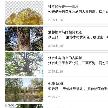
松香是松树自然分泌的天然树脂。松为
2025.11.26
黎云昆 油杉木材黄褐色，纹理直，结构
2025.11.25
烟台山位于市区北端，三面环海，冈峦
2025.11.10
黎云昆 古干虬枝细细条， 屈伸悠荡自逍遥
2025.2.7