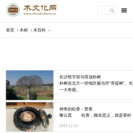
m
首页
›
木材
›
木百科
›
朴树在北方一些地区被当作“菩提树”。
一大奇观。
2026.1.16
黎云昆 松香，顾名思义，就是香科，是
2025.12.15