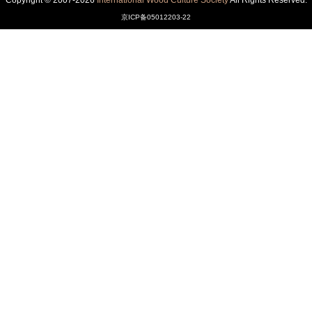
Copyright © 2007-2026
International Wood Culture Society
All Rights Reserved.
京ICP备05012203-22